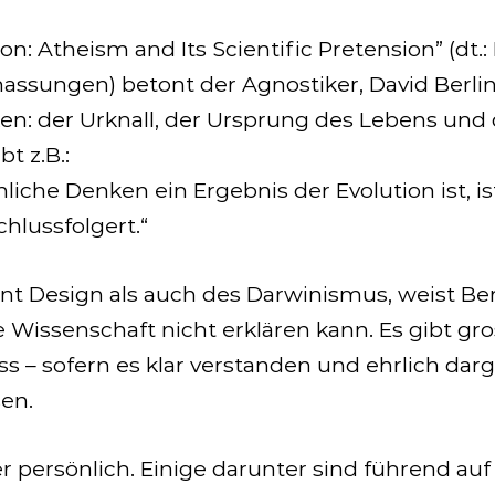
on: Atheism and Its Scientific Pretension” (dt.:
ssungen) betont der Agnostiker, David Berlin
n: der Urknall, der Ursprung des Lebens und 
t z.B.:
iche Denken ein Ergebnis der Evolution ist, is
hlussfolgert.“
gent Design als auch des Darwinismus, weist Be
 Wissenschaft nicht erklären kann. Es gibt gro
ass – sofern es klar verstanden und ehrlich dar
sen.
 persönlich. Einige darunter sind führend auf