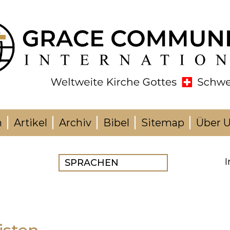
n
Artikel
Archiv
Bibel
Sitemap
Über 
h